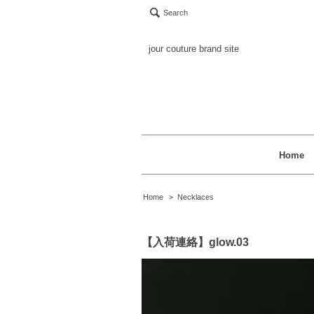
Search
jour couture brand site
Home
Home
>
Necklaces
【入荷連絡】glow.03