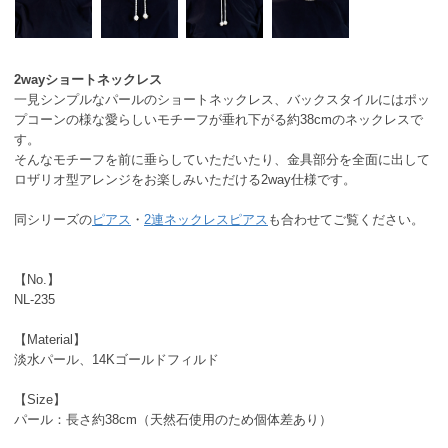
2wayショートネックレス
一見シンプルなパールのショートネックレス、バックスタイルにはポッ
プコーンの様な愛らしいモチーフが垂れ下がる約38cmのネックレスで
す。
そんなモチーフを前に垂らしていただいたり、金具部分を全面に出して
ロザリオ型アレンジをお楽しみいただける2way仕様です。
同シリーズの
ピアス
・
2連ネックレスピアス
も合わせてご覧ください。
【No.】
NL-235
【Material】
淡水パール、14Kゴールドフィルド
【Size】
パール：長さ約38cm（天然石使用のため個体差あり）