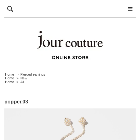
Home
>
Pierced earrings
Home
>
New
Home
>
All
popper.03