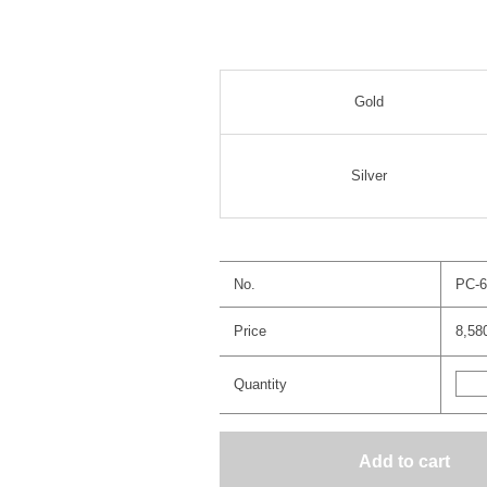
Gold
Silver
No.
PC-6
Price
8,5
Quantity