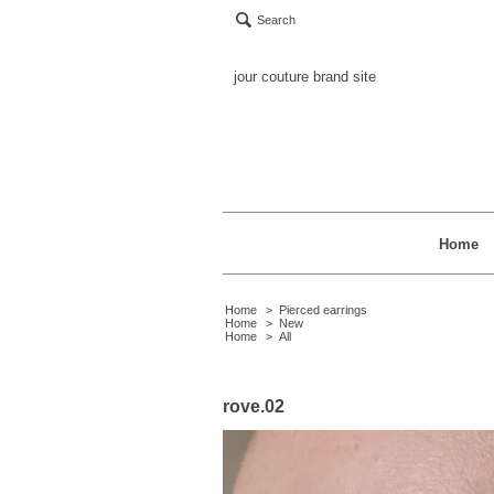
Search
jour couture brand site
Home
Home
>
Pierced earrings
Home
>
New
Home
>
All
rove.02