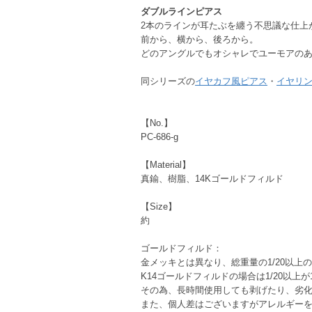
ダブルラインピアス
2本のラインが耳たぶを纏う不思議な仕上
前から、横から、後ろから。
どのアングルでもオシャレでユーモアの
同シリーズの
イヤカフ風ピアス
・
イヤリ
【No.】
PC-686-g
【Material】
真鍮、樹脂、14Kゴールドフィルド
【Size】
約
ゴールドフィルド：
金メッキとは異なり、総重量の1/20以
K14ゴールドフィルドの場合は1/20以上
その為、長時間使用しても剥げたり、劣
また、個人差はございますがアレルギー