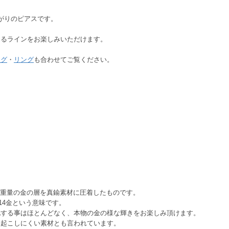
がりのピアスです。
あるラインをお楽しみいただけます。
ング
・
リング
も合わせてご覧ください。
上の重量の金の層を真鍮素材に圧着したものです。
が14金という意味です。
化する事はほとんどなく、本物の金の様な輝きをお楽しみ頂けます。
を起こしにくい素材とも言われています。