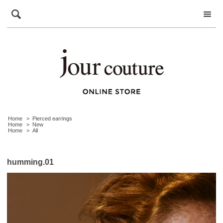
Home
>
Pierced earrings
Home
>
New
Home
>
All
humming.01