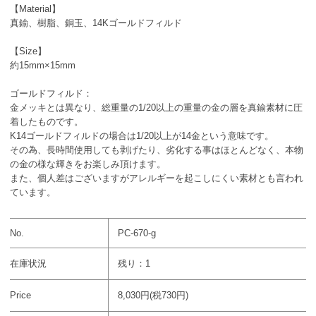
【Material】
真鍮、樹脂、銅玉、14Kゴールドフィルド
【Size】
約15mm×15mm
ゴールドフィルド：
金メッキとは異なり、総重量の1/20以上の重量の金の層を真鍮素材に圧
着したものです。
K14ゴールドフィルドの場合は1/20以上が14金という意味です。
その為、長時間使用しても剥げたり、劣化する事はほとんどなく、本物
の金の様な輝きをお楽しみ頂けます。
また、個人差はございますがアレルギーを起こしにくい素材とも言われ
ています。
No.
PC-670-g
在庫状況
残り：1
Price
8,030円(税730円)