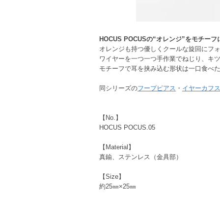
HOCUS POCUSの“オレンジ”をモチー
オレンジも持つ優しくクールな旋回にフ
ワイヤーを一つ一つ手作業でねじり、キ
モチーフで耳を挟み込む形状は一口食べ
同シリーズの
フープピアス
・
イヤーカフ
【No.】
HOCUS POCUS.05
【Material】
真鍮、ステンレス（金具部）
【Size】
約25㎜×25㎜