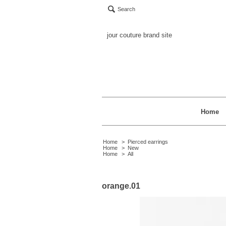
Search
jour couture brand site
Home
Home
>
Pierced earrings
Home
>
New
Home
>
All
orange.01