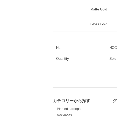
Matte Gold
Gloss Gold
No.
HOC
Quantity
Sold
カテゴリーから探す
グ
Pierced earrings
Necklaces