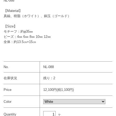
NL-088
【Material】
真鍮、樹脂（ホワイト）、銅玉（ゴールド）
【Size】
モチーフ：約φ35㎜
ビーズ：4㎜ 6㎜ 8㎜ 10㎜ 12㎜
全体：約13.5㎝×15㎝
No.
NL-088
在庫状況
残り：2
Price
12,100円(税1,100円)
Color
ヶ
Quantity