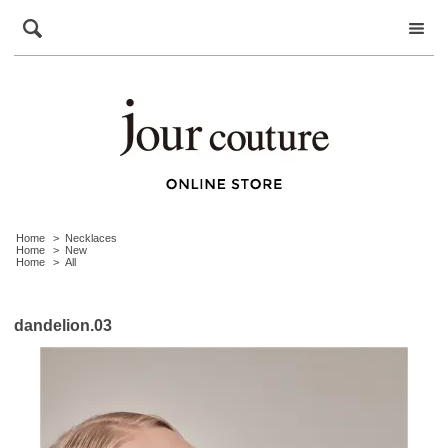
Home
>
Necklaces
Home
>
New
Home
>
All
dandelion.03