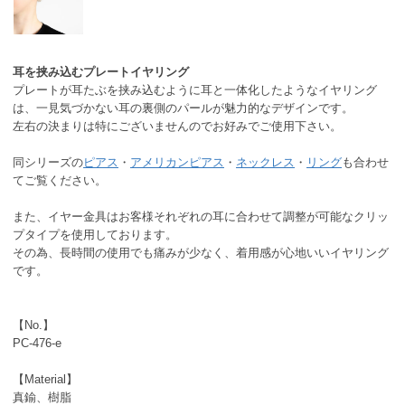
耳を挟み込むプレートイヤリング
プレートが耳たぶを挟み込むように耳と一体化したようなイヤリング
は、一見気づかない耳の裏側のパールが魅力的なデザインです。
左右の決まりは特にございませんのでお好みでご使用下さい。
同シリーズの
ピアス
・
アメリカンピアス
・
ネックレス
・
リング
も合わせ
てご覧ください。
また、イヤー金具はお客様それぞれの耳に合わせて調整が可能なクリッ
プタイプを使用しております。
その為、長時間の使用でも痛みが少なく、着用感が心地いいイヤリング
です。
【No.】
PC-476-e
【Material】
真鍮、樹脂