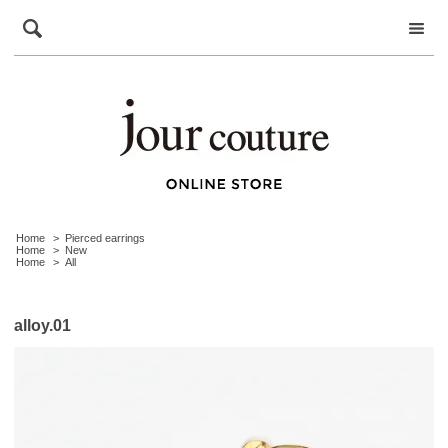
Home
>
Pierced earrings
Home
>
New
Home
>
All
alloy.01